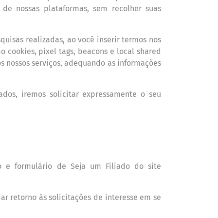
 de nossas plataformas, sem recolher suas
squisas realizadas, ao voc
ê
inserir termos nos
 cookies, pixel tags, beacons e local shared
os nossos servi
ç
os, adequando as informações
tados, iremos solicitar expressamente o seu
o e formulário de Seja um Filiado do site
r retorno às solicitações de interesse em se