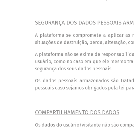
SEGURAN
Ç
A DOS DADOS PESSOAIS AR
A plataforma se compromete a aplicar as 
situações de destruição, perda, alteraçã
o, c
A plataforma não se exime de responsabilida
usu
á
rio, como no caso em que ele mesmo tran
seguran
ç
a dos seus dados pessoais.
Os dados pessoais armazenados são tratado
pessoais caso sejamos obrigados pela lei par
COMPARTILHAMENTO
DOS DADOS
Os dados do usu
á
rio/visitante nã
o s
ão compa