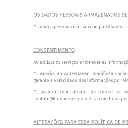
OS DADOS PESSOAIS ARMAZENADOS SE
Os dados pessoais nã
o s
ão compartilhados co
CONSENTIMENTO
Ao utilizar os servi
ç
os e fornecer as informaç
O usuá
rio, ao cadastrar-se, manifesta conh
garante a veracidade das informações por ele
O usuá
rio tem direito de retirar o s
contato@lidenoroestepaulista.com.br ou por
A
LTERA
ÇÕ
ES PARA ESSA POL
Í
TICA DE P