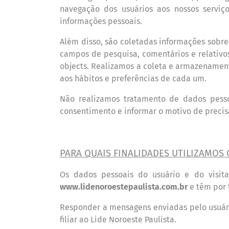
navegação dos usu
á
rios aos nossos servi
ç
informações pessoais.
Al
é
m disso, são coletadas informações sobre
campos de pesquisa, coment
á
rios e relativo
objects. Realizamos a coleta e armazenamen
aos h
á
bitos e prefer
ê
ncias de cada um.
N
ão realizamos tratamento de dados pess
consentimento e informar o motivo de preci
PARA Q
UAIS
FINALIDADES UTILIZAMOS 
Os dados pessoais do usu
á
rio e do visit
www.lidenoroestepaulista.com.br
e
tê
m por 
Responder a mensagens enviadas pelo usu
á
filiar ao Lide Noroeste Paulista.