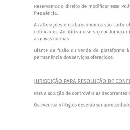
Reservamos o direito de modificar essa Pol
í
frequ
ê
ncia.
As alterações e esclarecimentos vão surtir 
notificados. Ao utilizar o servi
ç
o ou fornecer
as novas normas.
Diante da fusão ou venda da plataforma
perman
ê
ncia dos servi
ç
os oferecidos.
JURISDIÇÃ
O PARA RESOLU
ÇÃ
O DE CONF
Para a solução de controv
é
rsias decorrentes 
Os eventuais lit
í
gios deverão ser apresentad