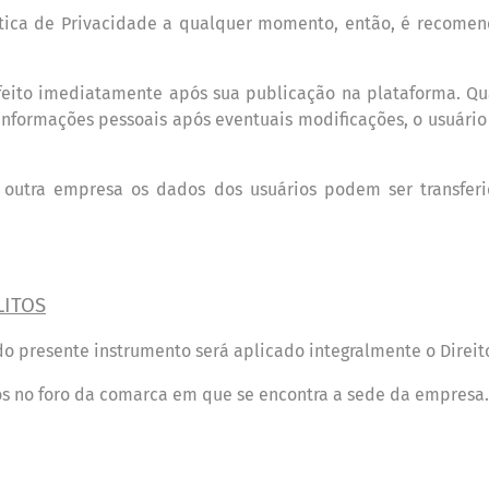
tica de Privacidade a qualquer momento, entã
o,
é
recomen
efeito imediatamente ap
ó
s sua publicação na plataforma. Qu
 informações pessoais ap
ó
s eventuais modificações, o usu
á
ri
à
outra empresa os dados dos usu
á
rios podem ser transfer
LITOS
do presente instrumento ser
á
aplicado integralmente o Direito
os no foro da comarca em que se encontra a sede da empresa.