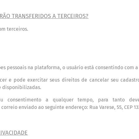
R
Ã
O TRANSFERIDOS A TERCEIROS?
m terceiros.
ões pessoais na plataforma, o usu
á
rio est
á
consentindo com a 
ecer e pode exercitar seus direitos de cancelar seu cadastr
 disponibilizadas.
eu consentimento a qualquer tempo, para tanto dev
 correio enviado ao seguinte endere
ç
o:
Rua Varese, 55, CEP
13
RIVACIDADE