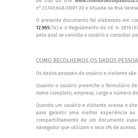
de Uso do site
www.lidenoroestepaulista
n
23.149.648/0001-20 e situada na Rua Varese
º
O presente documento foi elaborado em con
12.965
/14) e o Regulamento da UE n. 2016/6
pela qual se convida o usu
á
rio a consultar p
COMO RECOLHEMOS OS DADOS PESSOA
Os dados pessoais do usu
á
rio e visitante s
ão 
Quando o usu
rio preenche o formul
rio de
á
á
nome completo, empresa, cargo e número
de
Quando um usuário e visitante acessa
o sit
para garantir uma melhor experiência ao 
compartilhamento de um documento específ
navegador que utilizam e seus IPs de acesso,