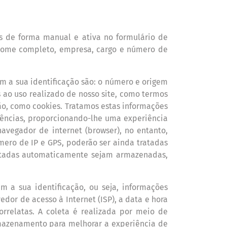
os de forma manual e ativa no formul
á
rio de
ome completo, empresa, cargo e número
de
m a sua identificaçã
o s
ão: o n
ú
mero e origem
as ao uso realizado de nosso site, como termos
ão, como cookies. Tratamos estas informações
ê
ncias, proporcionando-lhe uma experi
ê
ncia
navegador de internet (browser), no entanto,
mero de IP e GPS, poderão ser ainda tratadas
etadas automaticamente sejam armazenadas,
m a sua identificação, ou seja, informaçõ
es
ovedor de acesso
à
Internet (ISP), a data e hora
correlatas. A coleta
é
realizada por meio de
rmazenamento para melhorar a experi
ê
ncia de