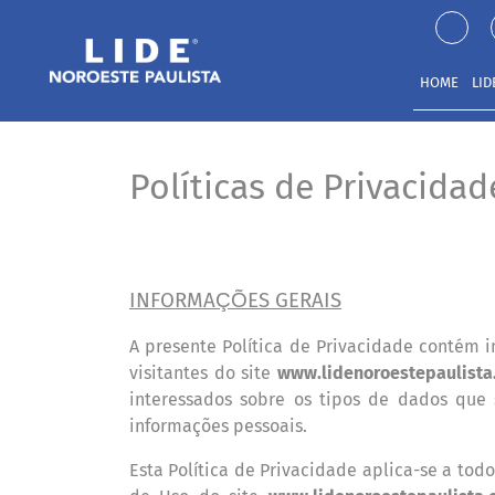
HOME
LID
Políticas de Privacidad
INFORMA
ÇÕ
ES GERAIS
A presente Pol
tica de Privacidade cont
é
m i
í
visitantes do site
www.lidenoroestepaulista
interessados sobre os tipos de dados que
informações pessoais.
Esta Pol
tica de Privacidade aplica-se a todo
í