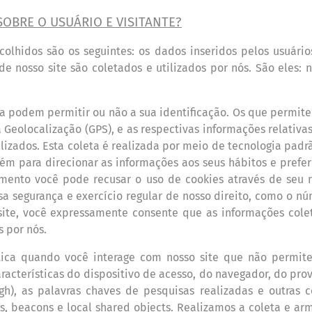
SOBRE O USU
Á
RIO E VISITANTE?
ecolhidos são os seguintes: os dados inseridos pelos usu
á
ri
e nosso site são coletados e utilizados por n
ó
s. São eles:
n
ca podem permitir ou não a sua identificação. Os que permite
 a Geolocalização (GPS), e as respectivas informações relativ
lizados. Esta coleta
é
realizada por meio de tecnologia padr
é
m para direcionar as informações aos seus h
á
bitos e prefer
omento voc
ê
pode recusar o uso de cookies atrav
é
s de seu 
sa seguran
ç
a e exerc
í
cio regular de nosso direito, como o n
ú
ite, voc
ê
expressamente consente que as informações col
s por n
ó
s.
tica quando voc
ê
interage com nosso site
que n
ão permite
aracter
í
sticas do dispositivo de acesso, do navegador, do pr
ough), as palavras chaves de pesquisas realizadas e outras 
gs, beacons e local shared objects. Realizamos a coleta e a