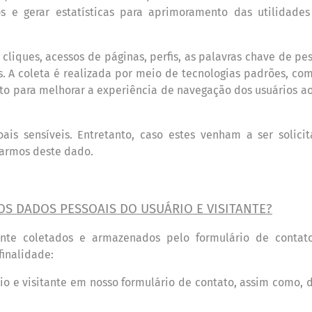
os e gerar estat
í
sticas para aprimoramento das utilidades
 cliques, acessos de p
á
ginas, perfis, as palavras chave de pe
s. A coleta
é
realizada por meio de tecnologias padrões, como
to para melhorar a experi
ê
ncia de navegação dos usu
á
rios a
oais sens
í
veis. Entretanto, caso estes venham a ser solici
sarmos deste dado.
OS DADOS PESSOAIS DO USU
Á
RIO E VISITANTE?
ante coletados e armazenados pelo formul
á
rio de contat
finalidade:
rio e visitante
em nosso formulário de contato, assim como, da