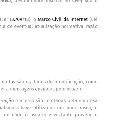
IRELI
, devidamente inscrita no CNPJ sob o
 (Lei
13.709
/18), o
Marco Civil da Internet
(Lei
cia de eventual atualizaçã
o normativa, raz
ão
s dados são os dados de identificaçã
, como
o
der a mensagens enviadas pelo usu
rio.
á
teração e acesso são coletadas pela empresa
palavras-chave utilizadas em uma busca, o
L de onde o usuário e visitante provêm, o