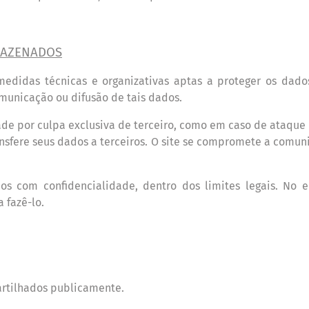
MAZENADOS
medidas t
é
cnicas e organizativas aptas a proteger os dad
omunica
ção ou difusão de tais dados.
de por culpa exclusiva de terceiro, como em caso de ataque d
sfere seus dados a terceiros. O site se compromete a comuni
s com confidencialidade, dentro dos limites legais. No 
a faz
ê
-lo.
rtilhados publicamente.