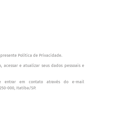
presente Pol
í
tica de Privacidade.
o, acessar e atualizar seus dados pessoais e
e entrar em contato atrav
é
s do e-mail
250-000, Itatiba/SP.