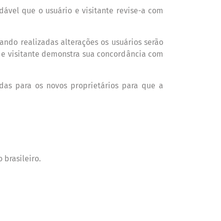
d
á
vel que o usu
á
rio e visitante revise-a com
ando realizadas alterações os usu
á
rios serão
o e visitante demonstra sua concord
â
ncia com
idas para os novos propriet
á
rios para que a
 brasileiro.