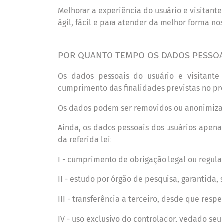
Melhorar a experi
ê
ncia do usu
á
rio e visitan
ágil, fá
cil e para atender da melhor forma no
POR QUANTO TEMPO OS DADOS PESSO
Os dados pessoais do usu
á
rio e visitante
cumprimento das finalidades previstas no p
Os dados podem ser removidos ou anonimiza
Ainda, os dados pessoais dos usu
á
rios apen
da referida lei:
I - cumprimento de obrigação legal ou regula
II - estudo por
ó
rg
ão de pesquisa, garantida,
III - transfer
ê
ncia a terceiro, desde que respe
IV - uso exclusivo do controlador, vedado se