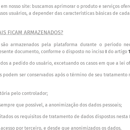
te em nosso site: buscamos aprimorar o produto e servi
ç
os ofe
ssos usu
á
rios, a depender das caracter
í
sticas b
á
sicas de cada
AIS FICAM ARMAZENADOS?
 s
ão armazenados pela plataforma durante o per
í
odo ne
resente documento, conforme o disposto no inciso
I
do artigo
dos a pedido do usu
á
rio, excetuando os casos em que a lei o
as podem ser conservados ap
ó
s o t
é
rmino de seu tratamento n
t
ó
ria pelo controlador;
 sempre que poss
í
vel, a anonimização dos dados pessoais;
itados os requisitos de tratamento de dados dispostos nesta 
u acesso por terceiro, e desde que anonimizados os dados.