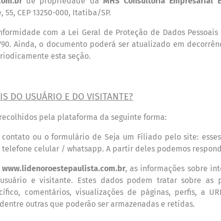
.com.br
de propriedade da
MHS Consultoria Empresarial E
, 55,
CEP
13250-000,
Itatiba/SP.
formidade com a Lei Geral de Proteção de Dados Pessoais
790. Ainda, o documento poder
á
ser atualizado em decorr
ê
n
eriodicamente esta se
çã
o.
IS DO USU
Á
RIO E DO VISITANTE?
recolhidos pela plataforma da seguinte forma:
 contato ou o formulário de Seja um Filiado pelo site: esse
 telefone celular / whatsapp. A partir deles podemos respon
e
www.lidenoroestepaulista.com.br
,
as informações sobre in
usuário e visitante. Estes dados podem tratar sobre as 
ico, comentários, visualizações de páginas, perfis, a UR
 dentre outras que poderão ser armazenadas e retidas.