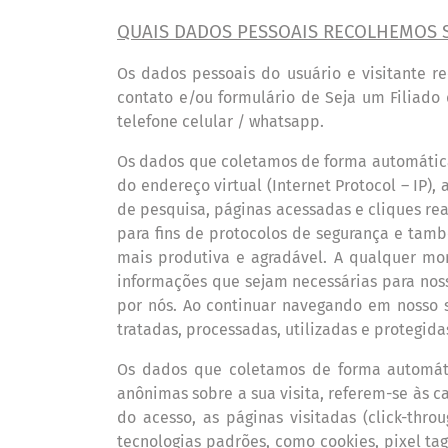
QUAIS DADOS PESSOAIS RECOLHEMOS 
Os dados pessoais do usu
á
rio e visitante r
contato e/ou
formulário de Seja um Filiado
d
telefone celular / whatsapp.
Os dados que coletamos de forma autom
á
ti
do endere
ç
o virtual (Internet Protocol
–
IP),
de pesquisa, p
á
ginas acessadas e cliques rea
para fins de protocolos de seguran
ç
a e tamb
mais produtiva e agrad
á
vel. A qualquer m
informações que sejam necess
á
rias para nos
por n
ó
s. Ao continuar navegando em nosso s
tratadas, processadas, utilizadas e protegida
Os dados que coletamos de forma autom
á
an
ô
nimas sobre a sua visita, referem-se
à
s c
do acesso, as p
á
ginas visitadas (click-thr
tecnologias padrões, como cookies, pixel ta