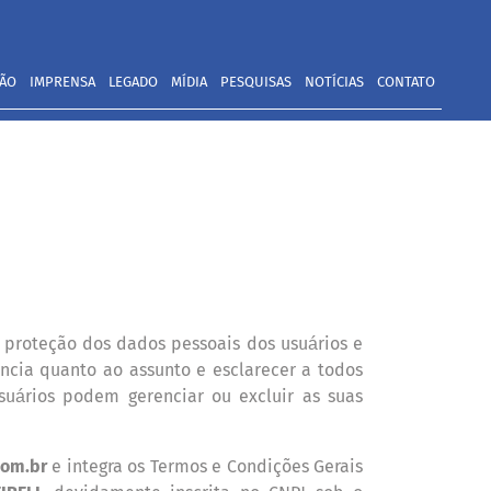
TÃO
IMPRENSA
LEGADO
MÍDIA
PESQUISAS
NOTÍCIAS
CONTATO
 proteção dos dados pessoais dos usu
rios e
á
ncia quanto ao assunto e esclarecer a todos
su
rios podem gerenciar ou excluir as suas
á
com.br
e integra os Termos e Condições Gerais