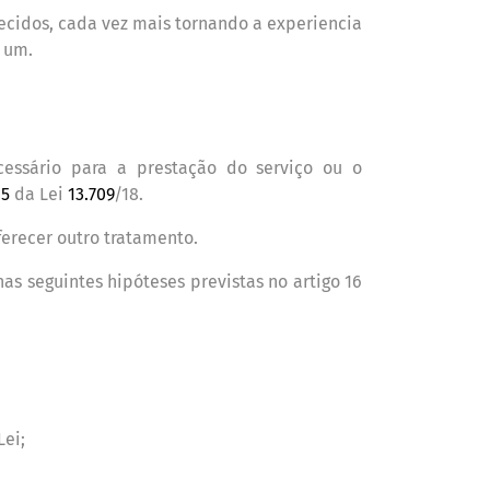
recidos, cada vez mais tornando a experiencia
 um.
cess
á
rio para a prestação do servi
ç
o ou o
15
da Lei
13.709
/18.
ferecer outro tratamento.
as seguintes hip
ó
teses previstas no artigo 16
Lei;