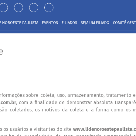
E NOROESTE PAULISTA
EVENTOS
FILIADOS
SEJA UM FILIADO
COMITÊ GES
e
nformações sobre coleta, uso, armazenamento, tratamento e
.com.br
, com a finalidade de demonstrar absoluta transpar
ê
 são coletados, os motivos da coleta e a forma como os u
s os usu
rios e visitantes do site
www.lidenoroestepaulista.
á